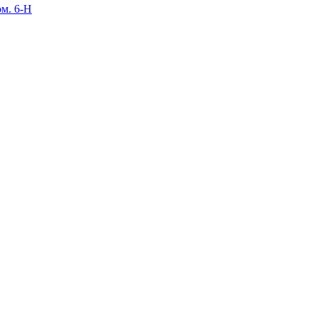
ом. 6-Н