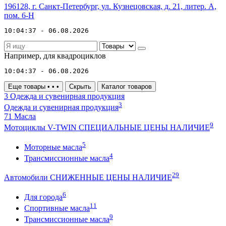
196128, г. Санкт-Петербург, ул. Кузнецовская, д. 21, литер. А,
пом. 6-Н
10:04:37 - 06.08.2026
Например,
для квадроциклов
10:04:37 - 06.08.2026
Еще товары
•
•
•
Скрыть
Каталог товаров
3
Одежда и сувенирная продукция
3
Одежда и сувенирная продукция
71
Масла
9
Мотоциклы V-TWIN СПЕЦИАЛЬНЫЕ ЦЕНЫ НАЛИЧИЕ
5
Моторные масла
4
Трансмиссионные масла
29
Автомобили СНИЖЕННЫЕ ЦЕНЫ НАЛИЧИЕ
6
Для города
11
Спортивные масла
9
Трансмиссионные масла