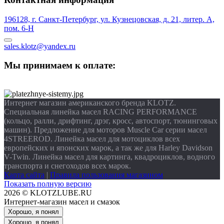
196128, г. Санкт-Петербург, ул. Кузнецовская, д. 21, литер. А,
пом. 6-Н
sales.klotz@yandex.ru
Мы принимаем к оплате:
Интернет магазин американского бренда KLOTZ.
Специальная линейка масел RACING PERFORMANCE
(кольцо, ралли, дрифтинг, дрэг, кросс, автоспорт, тюнинговых
машин). Предложение для моторов Muscle Car серии масел
4STREEROD. Линейка масел для мотоциклов всех
европейских и японских марок, а так же для Harley Davidson
V-Twin. Линейка масел для картинга, квадроциклов, водного
транспорта и снегоходов всех марок.
Карта сайта
|
Правила пользования магазином
Показать полную версию
2026 © KLOTZLUBE.RU
Интернет-магазин масел и смазок
Хорошо, я понял
Хорошо, я понял