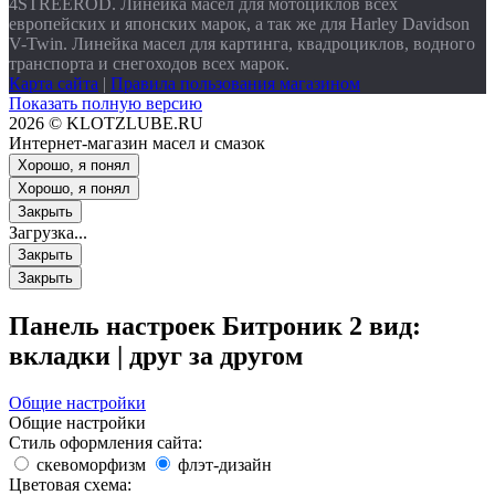
4STREEROD. Линейка масел для мотоциклов всех
европейских и японских марок, а так же для Harley Davidson
V-Twin. Линейка масел для картинга, квадроциклов, водного
транспорта и снегоходов всех марок.
Карта сайта
|
Правила пользования магазином
Показать полную версию
2026 © KLOTZLUBE.RU
Интернет-магазин масел и смазок
Хорошо, я понял
Хорошо, я понял
Закрыть
Загрузка...
Закрыть
Закрыть
Панель настроек Битроник 2
вид:
вкладки
|
друг за другом
Общие настройки
Общие настройки
Стиль оформления сайта:
скевоморфизм
флэт-дизайн
Цветовая схема: