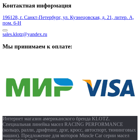
Контактная информация
196128, г. Санкт-Петербург, ул. Кузнецовская, д. 21, литер. А,
пом. 6-Н
sales.klotz@yandex.ru
Мы принимаем к оплате:
Интернет магазин американского бренда KLOTZ.
Специальная линейка масел RACING PERFORMANCE
(кольцо, ралли, дрифтинг, дрэг, кросс, автоспорт, тюнинговых
машин). Предложение для моторов Muscle Car серии масел