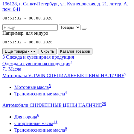
196128, г. Санкт-Петербург, ул. Кузнецовская, д. 21, литер. А,
пом. 6-Н
08:51:32 - 06.08.2026
Например,
для эндуро
08:51:32 - 06.08.2026
Еще товары
•
•
•
Скрыть
Каталог товаров
3
Одежда и сувенирная продукция
3
Одежда и сувенирная продукция
71
Масла
9
Мотоциклы V-TWIN СПЕЦИАЛЬНЫЕ ЦЕНЫ НАЛИЧИЕ
5
Моторные масла
4
Трансмиссионные масла
29
Автомобили СНИЖЕННЫЕ ЦЕНЫ НАЛИЧИЕ
6
Для города
11
Спортивные масла
9
Трансмиссионные масла