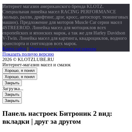
Интернет магазин американского бренда KLOTZ.
Специальная линейка масел RACING PERFORMANCE
(кольцо, ралли, дрифтинг, дрэг, кросс, автоспорт, тюнинговых
машин). Предложение для моторов Muscle Car серии масел
4STREEROD. Линейка масел для мотоциклов всех
европейских и японских марок, а так же для Harley Davidson
V-Twin. Линейка масел для картинга, квадроциклов, водного
транспорта и снегоходов всех марок.
Карта сайта
|
Правила пользования магазином
Показать полную версию
2026 © KLOTZLUBE.RU
Интернет-магазин масел и смазок
Хорошо, я понял
Хорошо, я понял
Закрыть
Загрузка...
Закрыть
Закрыть
Панель настроек Битроник 2
вид:
вкладки
|
друг за другом