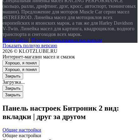
Специальная линейка масел RACING PERFORMANCE
(кольцо, ралли, дрифтинг, дрэг, кросс, автоспорт, тюнинговых
машин). Предложение для моторов Muscle Car серии масел
4STREEROD. Линейка масел для мотоциклов всех
европейских и японских марок, а так же для Harley Davidson
V-Twin. Линейка масел для картинга, квадроциклов, водного
транспорта и снегоходов всех марок.
Карта сайта
|
Правила пользования магазином
Показать полную версию
2026 © KLOTZLUBE.RU
Интернет-магазин масел и смазок
Хорошо, я понял
Хорошо, я понял
Закрыть
Загрузка...
Закрыть
Закрыть
Панель настроек Битроник 2
вид:
вкладки
|
друг за другом
Общие настройки
Общие настройки