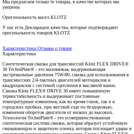
Мы предлагаем только те товары, в качестве которых мы
уверены
Оригинальность масел KLOTZ
У нас есть Декларации качества, которые подтверждают
оригинальность товаров KLOTZ
Характеристики
Отзывы о товаре
Характеристики
Синтетическая смазка для трансмиссий Klotz FLEX DRIVE®
30 TechniPlate® - это маловязкая, выдерживающая
экстремальные давления 75W/80, смазка для использования в
трансмиссиях 2/4-тактных двигателей мотоциклов и
квадроциклов с системой сцепления в масляной ванне.
Смазка Klotz FLEX® DRIVE 30 имеет повышенную
термостабильность и выдерживает постоянные
температурные изменения, как во время гонок, так и в
городских пробках, при жесткой езде по бездорожью,
изменения оборотов двигателя от низких до высоких.
Технология TechniPlate® - это усовершенствованная
синтетическая система смазки, которая образует устойчивую
смазывающую и защитную пленку, которая поглощает удары и
исключает контакт металла с металлом. Смазка Klotz FLEX®