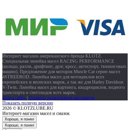
Интернет магазин американского бренда KLOTZ.
Специальная линейка масел RACING PERFORMANCE
(кольцо, ралли, дрифтинг, дрэг, кросс, автоспорт, тюнинговых
машин). Предложение для моторов Muscle Car серии масел
4STREEROD. Линейка масел для мотоциклов всех
европейских и японских марок, а так же для Harley Davidson
V-Twin. Линейка масел для картинга, квадроциклов, водного
транспорта и снегоходов всех марок.
Карта сайта
|
Правила пользования магазином
Показать полную версию
2026 © KLOTZLUBE.RU
Интернет-магазин масел и смазок
Хорошо, я понял
Хорошо, я понял