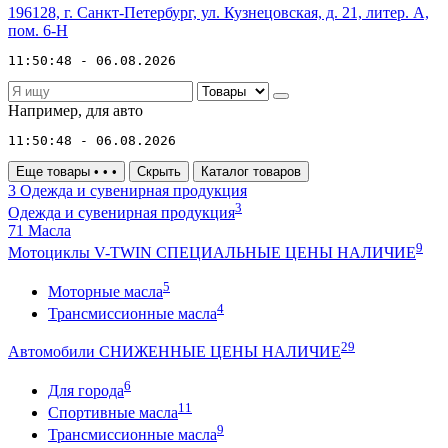
196128, г. Санкт-Петербург, ул. Кузнецовская, д. 21, литер. А,
пом. 6-Н
11:50:48 - 06.08.2026
Например,
для авто
11:50:48 - 06.08.2026
Еще товары
•
•
•
Скрыть
Каталог товаров
3
Одежда и сувенирная продукция
3
Одежда и сувенирная продукция
71
Масла
9
Мотоциклы V-TWIN СПЕЦИАЛЬНЫЕ ЦЕНЫ НАЛИЧИЕ
5
Моторные масла
4
Трансмиссионные масла
29
Автомобили СНИЖЕННЫЕ ЦЕНЫ НАЛИЧИЕ
6
Для города
11
Спортивные масла
9
Трансмиссионные масла