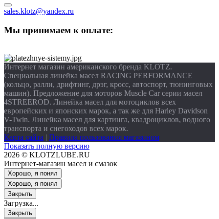
sales.klotz@yandex.ru
Мы принимаем к оплате:
Интернет магазин американского бренда KLOTZ.
Специальная линейка масел RACING PERFORMANCE
(кольцо, ралли, дрифтинг, дрэг, кросс, автоспорт, тюнинговых
машин). Предложение для моторов Muscle Car серии масел
4STREEROD. Линейка масел для мотоциклов всех
европейских и японских марок, а так же для Harley Davidson
V-Twin. Линейка масел для картинга, квадроциклов, водного
транспорта и снегоходов всех марок.
Карта сайта
|
Правила пользования магазином
Показать полную версию
2026 © KLOTZLUBE.RU
Интернет-магазин масел и смазок
Хорошо, я понял
Хорошо, я понял
Закрыть
Загрузка...
Закрыть