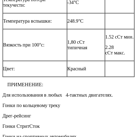
-34°C
текучести:
Температура вспышки:
248.9°C
1.52 сСт мин.
1,80 сСт
Вязкость при 100°c:
2.28
типичная
сСт макс.
Цвет:
Красный
ПРИМЕНЕНИЕ:
Для использования в любых 4-тактных двигателях.
Гонки по кольцевому треку
Дрег-рейсинг
Гонки СтритСток
Гонки на спортивных автомобилях